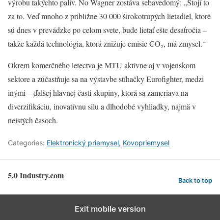
výrobu takýchto palív. No Wagner zostáva sebavedomý: „Stojí to
za to. Veď mnoho z približne 30 000 širokotrupých lietadiel, ktoré
sú dnes v prevádzke po celom svete, bude lietať ešte desaťročia –
takže každá technológia, ktorá znižuje emisie CO₂, má zmysel.“
Okrem komerčného letectva je MTU aktívne aj v vojenskom
sektore a zúčastňuje sa na výstavbe stíhačky Eurofighter, medzi
inými – ďalšej hlavnej časti skupiny, ktorá sa zameriava na
diverzifikáciu, inovatívnu silu a dlhodobé vyhliadky, najmä v
neistých časoch.
Categories:
Elektronický priemysel
,
Kovopriemysel
5.0 Industry.com
Back to top
Exit mobile version