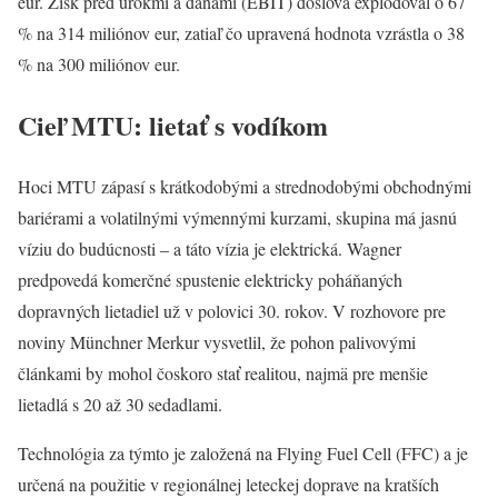
eur. Zisk pred úrokmi a daňami (EBIT) doslova explodoval o 67
% na 314 miliónov eur, zatiaľ čo upravená hodnota vzrástla o 38
% na 300 miliónov eur.
Cieľ MTU: lietať s vodíkom
Hoci MTU zápasí s krátkodobými a strednodobými obchodnými
bariérami a volatilnými výmennými kurzami, skupina má jasnú
víziu do budúcnosti – a táto vízia je elektrická. Wagner
predpovedá komerčné spustenie elektricky poháňaných
dopravných lietadiel už v polovici 30. rokov. V rozhovore pre
noviny Münchner Merkur vysvetlil, že pohon palivovými
článkami by mohol čoskoro stať realitou, najmä pre menšie
lietadlá s 20 až 30 sedadlami.
Technológia za týmto je založená na Flying Fuel Cell (FFC) a je
určená na použitie v regionálnej leteckej doprave na kratších