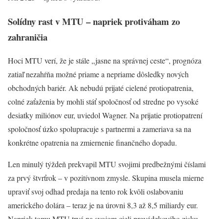
Solídny rast v MTU – napriek protiváham zo
zahraničia
Hoci MTU verí, že je stále „jasne na správnej ceste“, prognóza
zatiaľ nezahŕňa možné priame a nepriame dôsledky nových
obchodných bariér. Ak nebudú prijaté cielené protiopatrenia,
colné zaťaženia by mohli stáť spoločnosť od stredne po vysoké
desiatky miliónov eur, uviedol Wagner. Na prijatie protiopatrení
spoločnosť úzko spolupracuje s partnermi a zameriava sa na
konkrétne opatrenia na zmiernenie finančného dopadu.
Len minulý týždeň prekvapil MTU svojimi predbežnými číslami
za prvý štvrťrok – v pozitívnom zmysle. Skupina musela mierne
upraviť svoj odhad predaja na tento rok kvôli oslabovaniu
amerického dolára – teraz je na úrovni 8,3 až 8,5 miliardy eur.
Napriek tomu MTU trvá na svojom cieli prevádzkového zisku