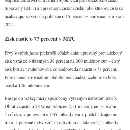
(upravený EBIT) a upravenom čistom zisku: obe kľúčové čísla sa
očakávajú, že vzrastú približne o 15 percent v porovnaní s rokom
2024.
Zisk rastie o 77 percent v MTU
Prvý štvrťrok jasne prekročil očakávania: upravený prevádzkový
zisk vzrástol o úžasných 38 percent na 300 miliónov eur – čistý
zisk bol 224 miliónov eur, čo zodpovedá nárastu o 77 percent.
Porovnanie: v rovnakom období predchádzajúceho roka bola
čiastka 126 miliónov eur.
Rast je do veľkej miery spôsobený výrazným nárastom tržieb.
Obrat vzrástol o 28 % na približne 2,11 miliardy eur v prvom
štvrťroku, v porovnaní s 1,65 miliardy eur v predchádzajúcom
roku. Upravené tržby vzrástli o štvrtinu na takmer 2,1 miliardy