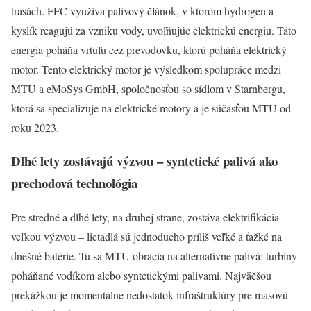
trasách. FFC využíva palivový článok, v ktorom hydrogen a
kyslík reagujú za vzniku vody, uvoľňujúc elektrickú energiu. Táto
energia poháňa vrtuľu cez prevodovku, ktorú poháňa elektrický
motor. Tento elektrický motor je výsledkom spolupráce medzi
MTU a eMoSys GmbH, spoločnosťou so sídlom v Starnbergu,
ktorá sa špecializuje na elektrické motory a je súčasťou MTU od
roku 2023.
Dlhé lety zostávajú výzvou – syntetické palivá ako
prechodová technológia
Pre stredné a dlhé lety, na druhej strane, zostáva elektrifikácia
veľkou výzvou – lietadlá sú jednoducho príliš veľké a ťažké na
dnešné batérie. Tu sa MTU obracia na alternatívne palivá: turbíny
poháňané vodíkom alebo syntetickými palivami. Najväčšou
prekážkou je momentálne nedostatok infraštruktúry pre masovú