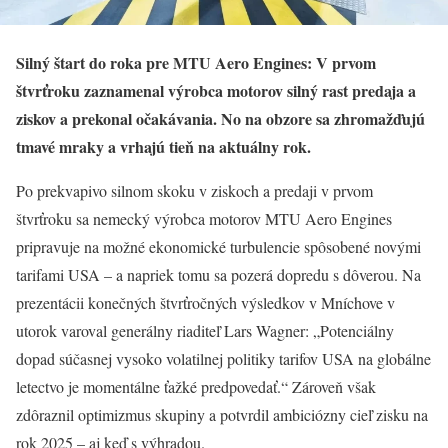
Silný štart do roka pre MTU Aero Engines: V prvom
štvrťroku zaznamenal výrobca motorov silný rast predaja a
ziskov a prekonal očakávania. No na obzore sa zhromažďujú
tmavé mraky a vrhajú tieň na aktuálny rok.
Po prekvapivo silnom skoku v ziskoch a predaji v prvom
štvrťroku sa nemecký výrobca motorov MTU Aero Engines
pripravuje na možné ekonomické turbulencie spôsobené novými
tarifami USA – a napriek tomu sa pozerá dopredu s dôverou. Na
prezentácii konečných štvrťročných výsledkov v Mníchove v
utorok varoval generálny riaditeľ Lars Wagner: „Potenciálny
dopad súčasnej vysoko volatilnej politiky tarifov USA na globálne
letectvo je momentálne ťažké predpovedať.“ Zároveň však
zdôraznil optimizmus skupiny a potvrdil ambiciózny cieľ zisku na
rok 2025 – aj keď s výhradou.