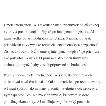
Umelá inteligencia (AI) revolučne mení priemysel: od efektívnej
výroby a prediktívnej údržby až po inteligentnú logistiku, AI
mení všetky oblasti hodnotového reťazca. S inováciou však
prichádzajú aj výzvy ako regulácia, etické otázky a bezpečnosť.
Zistite, ako zákon EÚ o umelej inteligencii ovplyvňuje priemysel,
aké príležitosti a riziká AI prináša a ako môžu firmy túto
technológiu využiť, aby zostali pripravené na budúcnosť.
Rýchly vývoj umelej inteligencie (AI) v posledných rokoch
odštartoval novú éru inovácií. Od automatizácie po rozhodovanie,
AI mení spôsob, akým firmy pracujú, navrhujú svoje procesy a
vyrábajú produkty. Najmä v priemysle, kľúčovom sektore
globálnej ekonomiky, AI uvoľňuje svoj obrovský potenciál