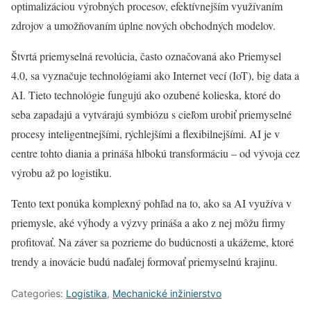
optimalizáciou výrobných procesov, efektívnejším využívaním
zdrojov a umožňovaním úplne nových obchodných modelov.
Štvrtá priemyselná revolúcia, často označovaná ako Priemysel
4.0, sa vyznačuje technológiami ako Internet vecí (IoT), big data a
AI. Tieto technológie fungujú ako ozubené kolieska, ktoré do
seba zapadajú a vytvárajú symbiózu s cieľom urobiť priemyselné
procesy inteligentnejšími, rýchlejšími a flexibilnejšími. AI je v
centre tohto diania a prináša hlbokú transformáciu – od vývoja cez
výrobu až po logistiku.
Tento text ponúka komplexný pohľad na to, ako sa AI využíva v
priemysle, aké výhody a výzvy prináša a ako z nej môžu firmy
profitovať. Na záver sa pozrieme do budúcnosti a ukážeme, ktoré
trendy a inovácie budú naďalej formovať priemyselnú krajinu.
Categories:
Logistika
,
Mechanické inžinierstvo